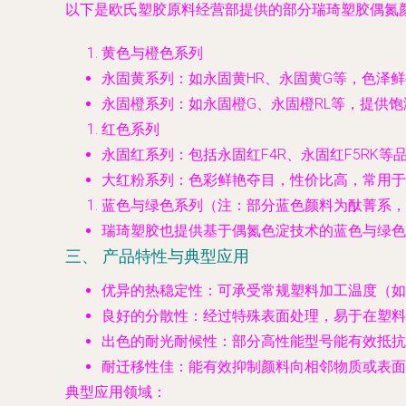
以下是欧氏塑胶原料经营部提供的部分瑞琦塑胶偶氮
黄色与橙色系列
永固黄系列
：如永固黄HR、永固黄G等，色泽
永固橙系列
：如永固橙G、永固橙RL等，提供
红色系列
永固红系列
：包括永固红F4R、永固红F5R
大红粉系列
：色彩鲜艳夺目，性价比高，常用于
蓝色与绿色系列
（注：部分蓝色颜料为酞菁系，
瑞琦塑胶也提供基于偶氮色淀技术的蓝色与绿色
三、 产品特性与典型应用
优异的热稳定性
：可承受常规塑料加工温度（如
良好的分散性
：经过特殊表面处理，易于在塑料
出色的耐光耐候性
：部分高性能型号能有效抵抗
耐迁移性佳
：能有效抑制颜料向相邻物质或表面
典型应用领域
：