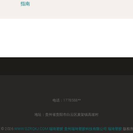
指南
电话：1778588**
地址：贵州省贵阳市白云区麦架镇高坡村
 © 2026
WWW.GZRQKJ.COM
瑞琦塑胶
贵州瑞琦塑胶科技有限公司
瑞琦塑胶
版权