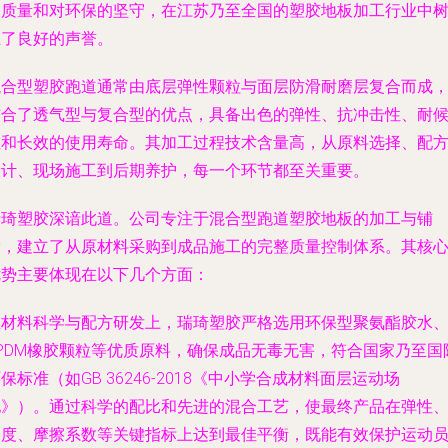
的质量和对环保的坚守，在江苏乃至全国的塑胶地板加工行业中
立了良好的声誉。
混合型塑胶跑道通常由底层弹性颗粒与面层防滑耐磨层复合而成
结合了透气型与复合型的优点，具备出色的弹性、抗冲击性、耐
性和长效的使用寿命。其加工过程技术含量高，从原料选择、配
设计、现场施工到后期养护，每一个环节都至关重要。
瑞琦塑胶深谙此道。公司专注于混合型跑道塑胶地板的加工与铺
设，建立了从原材料采购到成品施工的完整质量控制体系。其核
优势主要体现在以下几个方面：
在
材料科学与配方研发
上，瑞琦塑胶严格选用环保型聚氨酯胶水
EPDM橡胶颗粒等优质原料，确保成品无毒无害，符合国家乃至国
保标准（如GB 36246-2018《中小学合成材料面层运动场
地》）。通过科学的配比和先进的混合工艺，使最终产品在弹性
硬度、摩擦系数等关键指标上达到最佳平衡，既能有效保护运动