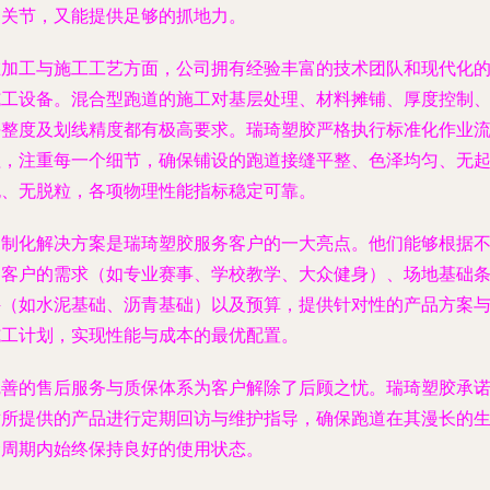
的关节，又能提供足够的抓地力。
在
加工与施工工艺
方面，公司拥有经验丰富的技术团队和现代化
施工设备。混合型跑道的施工对基层处理、材料摊铺、厚度控制
平整度及划线精度都有极高要求。瑞琦塑胶严格执行标准化作业
程，注重每一个细节，确保铺设的跑道接缝平整、色泽均匀、无
泡、无脱粒，各项物理性能指标稳定可靠。
定制化解决方案
是瑞琦塑胶服务客户的一大亮点。他们能够根据
同客户的需求（如专业赛事、学校教学、大众健身）、场地基础
件（如水泥基础、沥青基础）以及预算，提供针对性的产品方案
施工计划，实现性能与成本的最优配置。
完善的
售后服务与质保体系
为客户解除了后顾之忧。瑞琦塑胶承
对所提供的产品进行定期回访与维护指导，确保跑道在其漫长的
命周期内始终保持良好的使用状态。