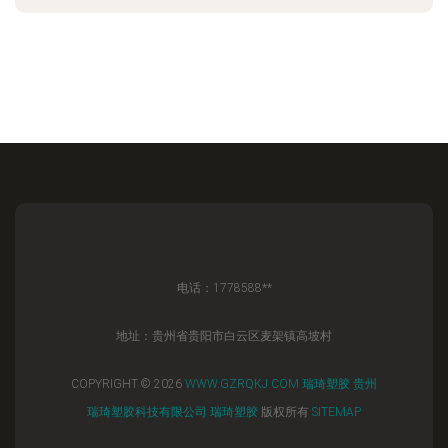
电话：1778588**
地址：贵州省贵阳市白云区麦架镇高坡村
COPYRIGHT © 2026
WWW.GZRQKJ.COM
瑞琦塑胶
贵州
瑞琦塑胶科技有限公司
瑞琦塑胶
版权所有
SITEMAP