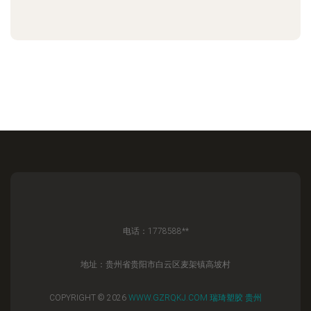
电话：1778588**
地址：贵州省贵阳市白云区麦架镇高坡村
COPYRIGHT © 2026
WWW.GZRQKJ.COM
瑞琦塑胶
贵州