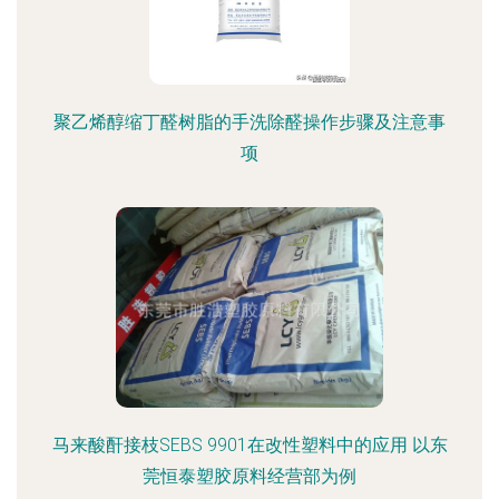
聚乙烯醇缩丁醛树脂的手洗除醛操作步骤及注意事
项
马来酸酐接枝SEBS 9901在改性塑料中的应用 以东
莞恒泰塑胶原料经营部为例